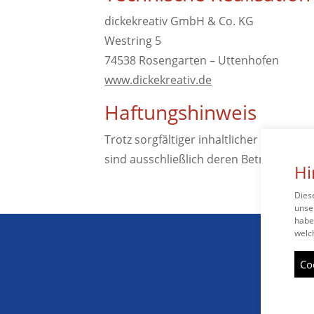
dickekreativ GmbH & Co. KG
Westring 5
74538 Rosengarten – Uttenhofen
www.dickekreativ.de
Haftungshinweis
Trotz sorgfältiger inhaltlicher Kontroll
sind ausschließlich deren Betreiber ver
Hi
Dies
unse
habe
welch
Co