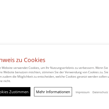
e übernehmen wir keine Haftung für die Inhalte externer Links
antwortlich.
nweis zu Cookies
e Website verwendet Cookies, um Ihr Nutzungserlebnis zu verbessern. Wenn Sie
re Website benutzen möchten, stimmen Sie der Verwendung von Cookies zu. Sie
n zudem die Möglichkeit zu entscheiden, welche Cookies gesetzt werden sollen 
e nicht.
© 2026
Metzgerei Ruff
okies Zustimmen
Mehr Informationen
Impressum
Datenschutz
Kontakt
Impressum
Datenschutz
Cookie Hinweis